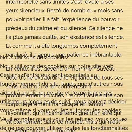
intemporelle sans limites s'est révélé à ses
yeux silencieux. Resté de nombreux mois sans
pouvoir parler, il a fait l'expérience du pouvoir
précieux du calme et du silence. Ce silence ne
l'a plus jamais quitté, son existence est silence.
Et comme il a été longtemps complètement
paralysé, il a acquis une patience inébranlable.
Nous utilisons des cookies
Nous utilisons des cookies sur notre site web.
En vérité, il est devenu un homme nouveau,
Certains d'entre eux sont essentiels au
doté d'une extraordinaire vigilance de tous ses
fonctionnement du site, tandis que d'autres nous
sens. Ceux qui le rencontrent sont
aident à améliorer ce site et l'expérience des
profondément touchés. Le contraste entre son
utilisateurs (cookies de suivi). Vous pouvez décider
corps légèrement handicapé et l'amour
vous-même si vous voulez autoriser les cookies.
rayonnant qu'il incarne témoigne d'un être qui
Veuillez noter que si vous les refusez, vous risquez
vit pleinement dans ce monde, mais qui n'est
de ne pas pouvoir utiliser toutes les fonctionnalités
vraiment plus de ce monde.