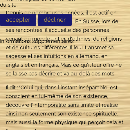
du site.
Depuis de nombreuses années, il est actif en
accepter
décliner
tant qu'enseignant spirituel. En Suisse, lors de
ses rencontres, il accueille des personnes
venant du monde entier, d'ethnies, de religions
Informations supplémentaires
et de cultures différentes. Il leur transmet sa
sagesse et ses intuitions en allemand, en
anglais et en français. Mais ce qu'il leur offre ne
se laisse pas décrire et va au-delà des mots.
Il dit : "Celui qui, dans l'instant inséparable, est
conscient en lui-même de son existence,
découvre l'intemporalité sans limite et réalise
ainsi non seulement son existence spirituelle,
mais aussi la forme physique qui perçoit cela et