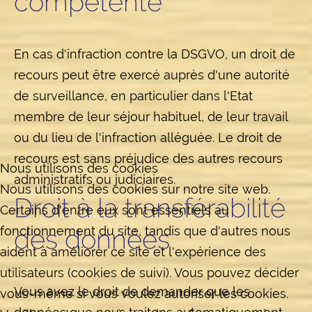
compétente
En cas d'infraction contre la DSGVO, un droit de
recours peut être exercé auprès d'une autorité
de surveillance, en particulier dans l'Etat
membre de leur séjour habituel, de leur travail
ou du lieu de l'infraction alléguée. Le droit de
recours est sans préjudice des autres recours
Nous utilisons des cookies
administratifs ou judiciaires.
Nous utilisons des cookies sur notre site web.
Droit à la transférabilité
Certains d'entre eux sont essentiels au
fonctionnement du site, tandis que d'autres nous
des données
aident à améliorer ce site et l'expérience des
utilisateurs (cookies de suivi). Vous pouvez décider
Vous avez le droit de demander que les
vous-même si vous voulez autoriser les cookies.