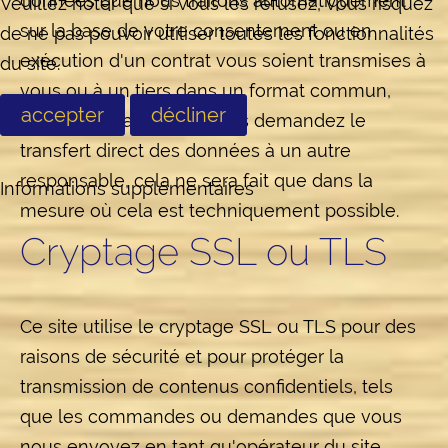
données que nous traitons automatiquement
Veuillez noter que si vous les refusez, vous risquez
sur la base de votre consentement ou en
de ne pas pouvoir utiliser toutes les fonctionnalités
exécution d'un contrat vous soient transmises à
du site.
vous ou à un tiers dans un format commun,
accepter
décliner
lisible par machine. Si vous demandez le
transfert direct des données à un autre
responsable, cela ne sera fait que dans la
Informations supplémentaires
mesure où cela est techniquement possible.
Cryptage SSL ou TLS
Ce site utilise le cryptage SSL ou TLS pour des
raisons de sécurité et pour protéger la
transmission de contenus confidentiels, tels
que les commandes ou demandes que vous
nous envoyez en tant qu'opérateur du site.