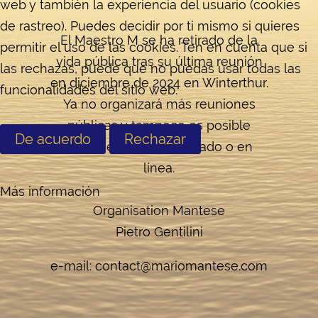
web y también la experiencia del usuario (cookies
de rastreo). Puedes decidir por ti mismo si quieres
El Maestro M se ha retirado de la
permitir el uso de las cookies. Ten en cuenta que si
vida pública tras su última reunión
las rechazas, puede que no puedas usar todas las
en diciembre de 2024 en Winterthur.
funcionalidades del sitio web.
Ya no organizará más reuniones
públicas y tampoco es posible
De acuerdo
Rechazar
reunirse con él en privado o en
línea.
Más información
Organisation Mantese
Pietro Gentilini
e-mail:
contact@mariomantese.com